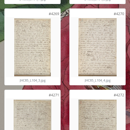
#4269
#4270
JHC85_L104_3.jpg
JHC85_L104_4.jpg
#4271
#4272