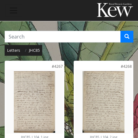
Letters
JHC85
#4267
#4268
JHC85_L104_1.jpg
JHC85_L104_2.jpg